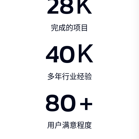
28
K
完成的项目
40
K
多年行业经验
80
+
用户满意程度