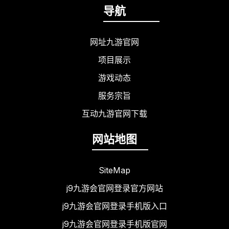
导航
网址九游官网
项目展示
游戏动态
服务宗旨
互动九游官网下载
网站地图
SiteMap
j9九游会官网登录官方网站
j9九游会官网登录手机版入口
j9九游会官网登录手机版官网