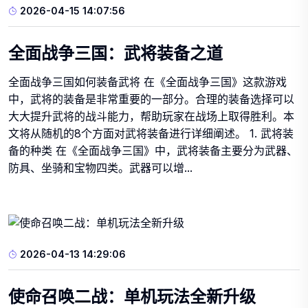
2026-04-15 14:07:56
全面战争三国：武将装备之道
全面战争三国如何装备武将 在《全面战争三国》这款游戏
中，武将的装备是非常重要的一部分。合理的装备选择可以
大大提升武将的战斗能力，帮助玩家在战场上取得胜利。本
文将从随机的8个方面对武将装备进行详细阐述。 1. 武将装
备的种类 在《全面战争三国》中，武将装备主要分为武器、
防具、坐骑和宝物四类。武器可以增...
2026-04-13 14:29:06
使命召唤二战：单机玩法全新升级