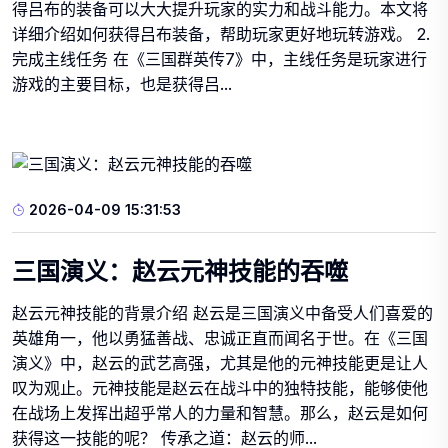
得吕布的装备可以大大提升玩家的实力和战斗能力。本文将
详细介绍如何获得吕布装备，帮助玩家更好地玩转游戏。 2.
完成主线任务 在《三国群英传7》中，主线任务是玩家进行
游戏的主要目标，也是获得吕...
2026-04-09 15:31:53
三国演义：赵云元神技能的吞噬
赵云元神技能的背景介绍 赵云是三国演义中备受人们喜爱的
英雄角一，他以勇猛善战、忠诚正直而闻名于世。在《三国
演义》中，赵云的武艺高强，尤其是他的元神技能更是让人
叹为观止。元神技能是赵云在战斗中的独特技能，能够使他
在战场上发挥出超乎常人的力量和智慧。那么，赵云是如何
获得这一技能的呢？ 传承之道：赵云的师...