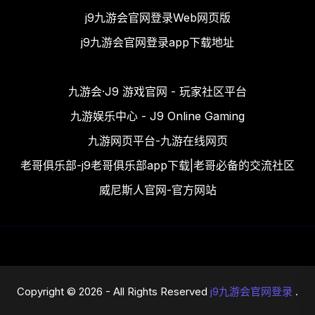
j9九游会官网登录Web网页版
j9九游会官网登录app下载地址
九游会·J9 游戏官网 - 玩家社区平台
九游娱乐中心 - J9 Online Gaming
九游网页平台-九游在线网页
老哥俱乐部-j9老哥俱乐部app下载|老哥必备的交流社区
威尼斯人官网-官方网站
Copyright © 2026 - All Rights Reserved
j9九游会官网登录
.