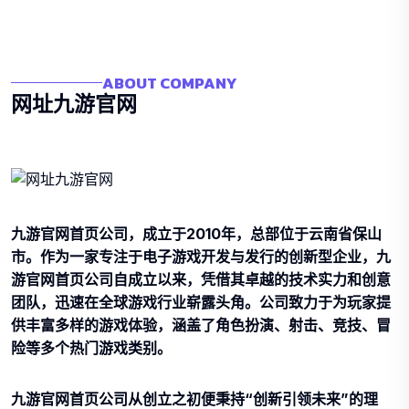
ABOUT COMPANY
网址九游官网
九游官网首页
公司，成立于2010年，总部位于云南省保山
市。作为一家专注于电子游戏开发与发行的创新型企业，
九
游官网首页
公司自成立以来，凭借其卓越的技术实力和创意
团队，迅速在全球游戏行业崭露头角。公司致力于为玩家提
供丰富多样的游戏体验，涵盖了角色扮演、射击、竞技、冒
险等多个热门游戏类别。
九游官网首页
公司从创立之初便秉持“创新引领未来”的理